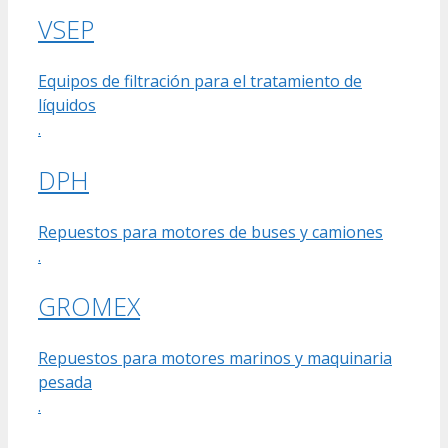
VSEP
Equipos de filtración para el tratamiento de
líquidos
.
DPH
Repuestos para motores de buses y camiones
.
GROMEX
Repuestos para motores marinos y maquinaria
pesada
.