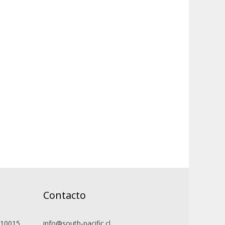
Contacto
510015
info@south-pacific.cl